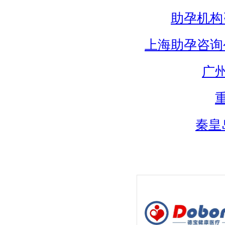
助孕机构
上海助孕咨询
广
秦皇