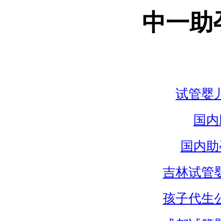
中一助
试管婴
国内
国内助
吉林试管
孩子代生