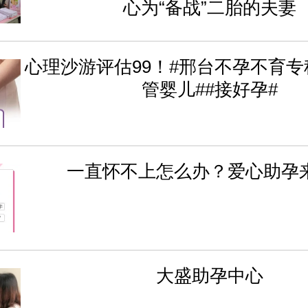
心为“备战”二胎的夫妻
心理沙游评估99！#邢台不孕不育专
管婴儿##接好孕#
一直怀不上怎么办？爱心助孕
大盛助孕中心