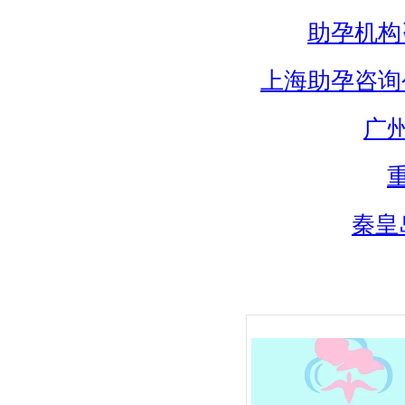
助孕机构
上海助孕咨询
广
秦皇