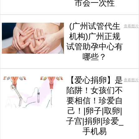
市会一次性
(广州试管代生
查看图片
机构)广州正规
试管助孕中心有
哪些？
【爱心捐卵】是
查看图片
陷阱！女孩们不
要相信！珍爱自
己！|卵子|取卵|
子宫|捐卵|珍爱_
手机易