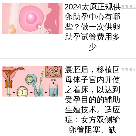
2024太原正规供
查看图片
卵助孕中心有哪
些？做一次供卵
助孕试管费用多
少
囊胚后，移植回
查看图片
母体子宫内并使
之着床，以达到
受孕目的的辅助
生殖技术。适应
症：女方双侧输
卵管阻塞、缺