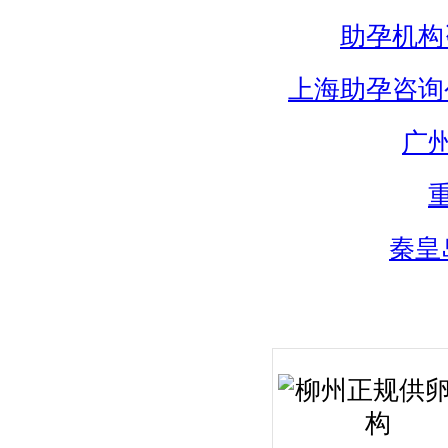
助孕机构
上海助孕咨询
广
秦皇