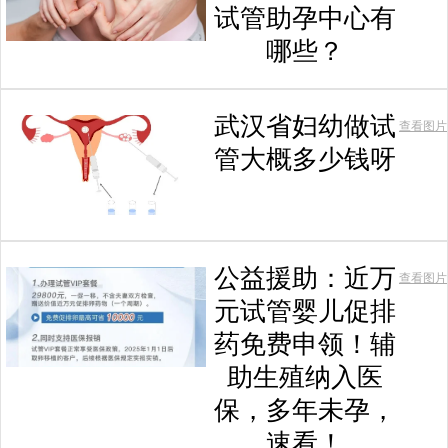
试管助孕中心有
哪些？
武汉省妇幼做试
查看图片
管大概多少钱呀
公益援助：近万
查看图片
元试管婴儿促排
药免费申领！辅
助生殖纳入医
保，多年未孕，
速看！