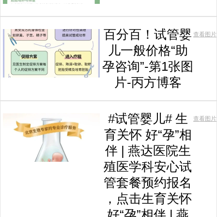
百分百！试管婴
查看图片
儿一般价格“助
孕咨询”-第1张图
片-丙方博客
#试管婴儿# 生
查看图片
育关怀 好“孕”相
伴 | 燕达医院生
殖医学科安心试
管套餐预约报名
，点击生育关怀
好“孕”相伴 | 燕