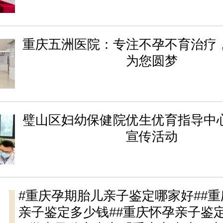
重庆五洲医院：专注不孕不育治疗
为您圆梦
璧山区妇幼保健院优生优育指导中
宣传活动
#重庆孕期胎儿亲子鉴定哪家好##
亲子鉴定多少钱##重庆怀孕亲子鉴