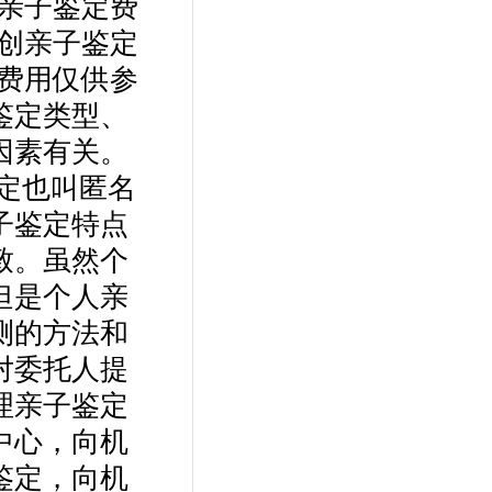
法亲子鉴定费
无创亲子鉴定
面费用仅供参
鉴定类型、
因素有关。
定也叫匿名
子鉴定特点
致。虽然个
但是个人亲
测的方法和
对委托人提
理亲子鉴定
中心，向机
鉴定，向机