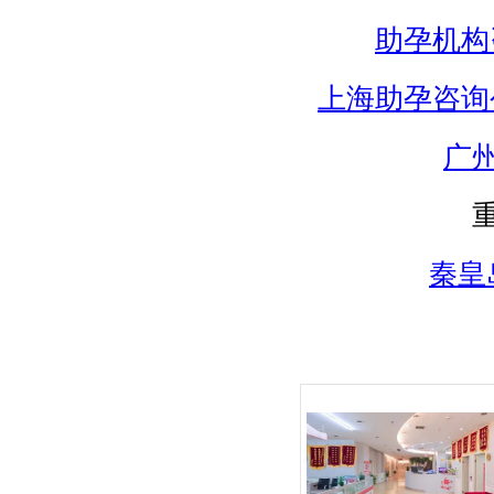
助孕机构
上海助孕咨询
广
秦皇