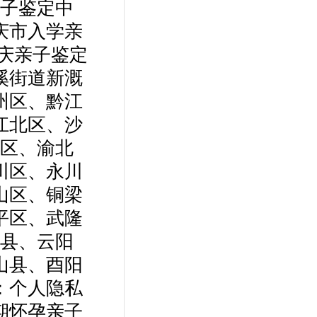
子鉴定中
庆市入学亲
庆亲子鉴定
溪街道新溉
州区、黔江
江北区、沙
区、渝北
川区、永川
山区、铜梁
平区、武隆
县、云阳
山县、酉阳
：个人隐私
期怀孕亲子