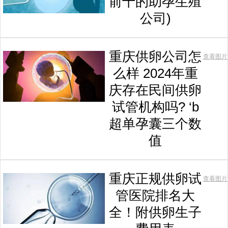
前十的助孕生殖
公司)
重庆供卵公司怎
查看图片
么样 2024年重
庆存在民间供卵
试管机构吗? ‘b
超单孕囊三个数
值
重庆正规供卵试
查看图片
管医院排名大
全！附供卵生子